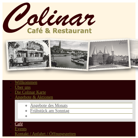
Willkommen
Über uns
Die Colinar Karte
Angebote & Aktionen
Angebote des Monats
Frühstück am Sonntag
Café
Events
Kontakt / Anfahrt / Öffnungszeiten
Willkommen
Über uns
Die Colinar Karte
Angebote & Aktionen
Angebote des Monats
Frühstück am Sonntag
Café
Events
Kontakt / Anfahrt / Öffnungszeiten